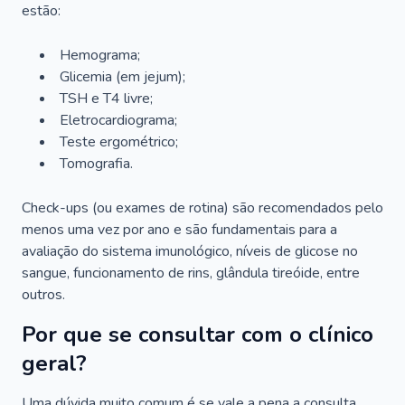
estão:
Hemograma;
Glicemia (em jejum);
TSH e T4 livre;
Eletrocardiograma;
Teste ergométrico;
Tomografia.
Check-ups (ou exames de rotina) são recomendados pelo
menos uma vez por ano e são fundamentais para a
avaliação do sistema imunológico, níveis de glicose no
sangue, funcionamento de rins, glândula tireóide, entre
outros.
Por que se consultar com o clínico
geral?
Uma dúvida muito comum é se vale a pena a consulta