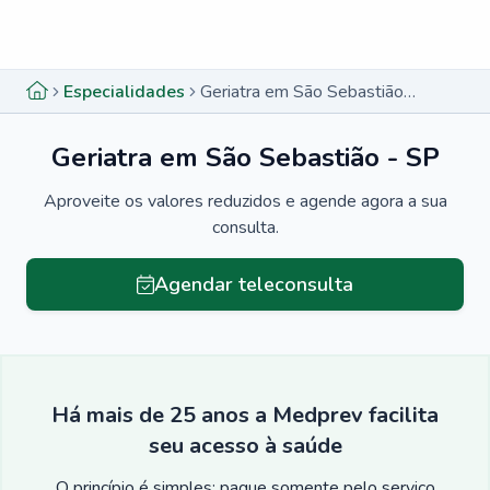
Menu lateral
Menu lateral
Especialidades
Geriatra em São Sebastião - SP
Geriatra em São Sebastião - SP
Aproveite os valores reduzidos e agende agora a sua
consulta.
Agendar teleconsulta
Há mais de 25 anos a Medprev facilita
seu acesso à saúde
O princípio é simples: pague somente pelo serviço