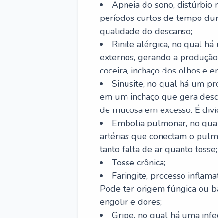
Apneia do sono, distúrbio 
períodos curtos de tempo dur
qualidade do descanso;
Rinite alérgica, no qual há
externos, gerando a produção
coceira, inchaço dos olhos e e
Sinusite, no qual há um pro
em um inchaço que gera desde
de mucosa em excesso. É divid
Embolia pulmonar, no qual
artérias que conectam o pul
tanto falta de ar quanto tosse;
Tosse crônica;
Faringite, processo inflama
Pode ter origem fúngica ou b
engolir e dores;
Gripe, no qual há uma infe