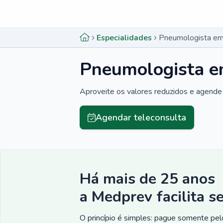
Menu lateral
Menu lateral
Especialidades
Pneumologista em
Pneumologista e
Aproveite os valores reduzidos e agende 
Agendar teleconsulta
Há mais de 25 anos
a Medprev facilita s
O princípio é simples: pague somente pelo