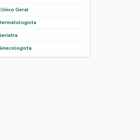
Clínico Geral
Dermatologista
Geriatra
Ginecologista