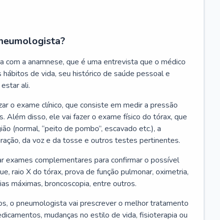
neumologista?
a com a anamnese, que é uma entrevista que o médico
 hábitos de vida, seu histórico de saúde pessoal e
estar ali.
zar o exame clínico, que consiste em medir a pressão
s. Além disso, ele vai fazer o exame físico do tórax, que
ião (normal, “peito de pombo”, escavado etc.), a
iração, da voz e da tosse e outros testes pertinentes.
tar exames complementares para confirmar o possível
e, raio X do tórax, prova de função pulmonar, oximetria,
ias máximas, broncoscopia, entre outros.
, o pneumologista vai prescrever o melhor tratamento
edicamentos, mudanças no estilo de vida, fisioterapia ou