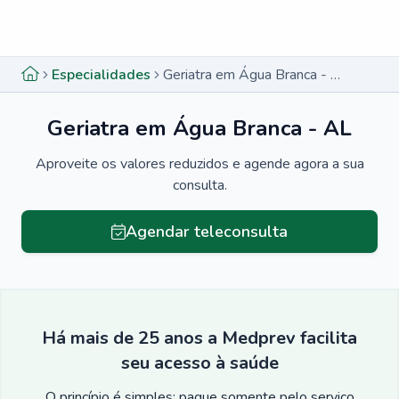
Menu lateral
Menu lateral
Especialidades
Geriatra em Água Branca - AL
Geriatra em Água Branca - AL
Aproveite os valores reduzidos e agende agora a sua
consulta.
Agendar teleconsulta
Há mais de 25 anos a Medprev facilita
seu acesso à saúde
O princípio é simples: pague somente pelo serviço