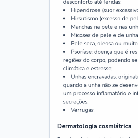
desconforto até feridas;
Hiperidrose (suor excessivo
Hirsutismo (excesso de pel
Manchas na pele e nas unh
Micoses de pele e de unha
Pele seca, oleosa ou muito 
Psoríase: doença que é re
regiões do corpo, podendo se
climática e estresse;
Unhas encravadas, origina
quando a unha não se desenvo
um processo inflamatório e i
secreções;
Verrugas.
Dermatologia cosmiátrica