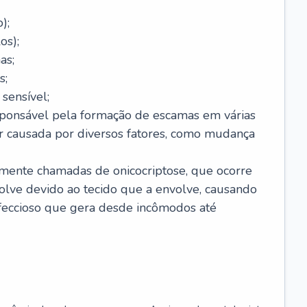
);
os);
as;
s;
sensível;
sponsável pela formação de escamas em várias
r causada por diversos fatores, como mudança
lmente chamadas de onicocriptose, que ocorre
lve devido ao tecido que a envolve, causando
nfeccioso que gera desde incômodos até