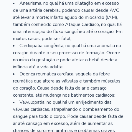
Aneurisma, no qual há uma dilatação em excesso
de uma artéria cerebral, podendo causar desde AVC
até levar à morte; Infarto agudo do miocárdio (IAM),
também conhecido como Ataque Cardíaco, no qual há
uma interrupção do fluxo sanguíneo até o coração. Em
muitos casos, pode ser fatal;
Cardiopatia congênita, no qual há uma anomalia no
coração durante o seu processo de formação. Ocorre
no início da gestação e pode afetar o bebê desde a
infância até a vida adulta;
Doença reumática cardíaca, sequela da febre
reumática que altera as válvulas e também músculos
do coração. Causa desde falta de ar e cansaço
constante, até mudança nos batimentos cardíacos;
Valvulopatia, no qual há um enrijecimento das
válvulas cardíacas, atrapalhando o bombeamento do
sangue para todo o corpo. Pode causar desde falta de
ar até cansaço em excesso, além de aumentar as
chances de surgirem arritmias e problemas graves