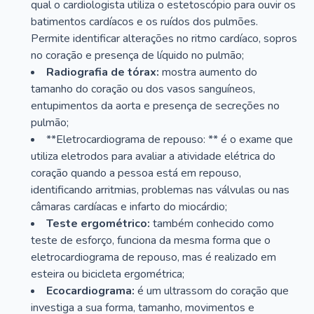
qual o cardiologista utiliza o estetoscópio para ouvir os
batimentos cardíacos e os ruídos dos pulmões.
Permite identificar alterações no ritmo cardíaco, sopros
no coração e presença de líquido no pulmão;
Radiografia de tórax:
mostra aumento do
tamanho do coração ou dos vasos sanguíneos,
entupimentos da aorta e presença de secreções no
pulmão;
**Eletrocardiograma de repouso: ** é o exame que
utiliza eletrodos para avaliar a atividade elétrica do
coração quando a pessoa está em repouso,
identificando arritmias, problemas nas válvulas ou nas
câmaras cardíacas e infarto do miocárdio;
Teste ergométrico:
também conhecido como
teste de esforço, funciona da mesma forma que o
eletrocardiograma de repouso, mas é realizado em
esteira ou bicicleta ergométrica;
Ecocardiograma:
é um ultrassom do coração que
investiga a sua forma, tamanho, movimentos e