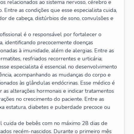
ios relacionados ao sistema nervoso, cérebro e
 Entre as condições que esse especialista cuida,
dor de cabeça, distúrbios de sono, convulsões e
ofissional é o responsável por fortalecer o
ça, identificando precocemente doenças
cionadas à imunidade, além de alergias. Entre as
matites, resfriados recorrentes e urticária;
 esse especialista é essencial no desenvolvimento
scência, acompanhando as mudanças do corpo e
ionados às glândulas endócrinas. Esse médico é
 as alterações hormonais e indicar tratamentos
rações no crescimento do paciente. Entre as
ixa estatura, diabetes e puberdade precoce ou
nal cuida de bebês com no máximo 28 dias de
erados recém-nascidos. Durante o primeiro mês