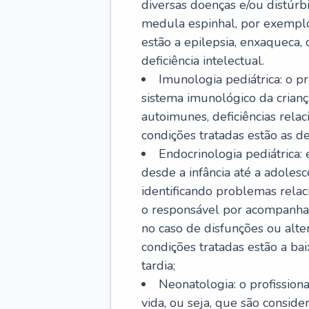
diversas doenças e/ou distúrb
medula espinhal, por exemplo.
estão a epilepsia, enxaqueca, 
deficiência intelectual.
Imunologia pediátrica: o pr
sistema imunológico da crian
autoimunes, deficiências rela
condições tratadas estão as der
Endocrinologia pediátrica:
desde a infância até a adole
identificando problemas relac
o responsável por acompanhar
no caso de disfunções ou alte
condições tratadas estão a ba
tardia;
Neonatologia: o profissio
vida, ou seja, que são consid