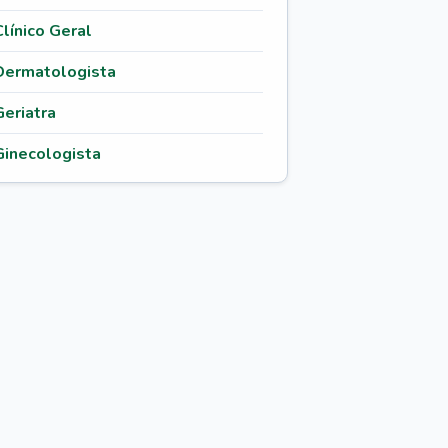
Clínico Geral
Dermatologista
Geriatra
Ginecologista