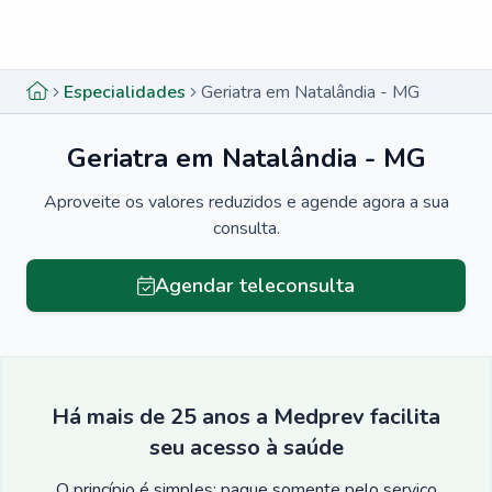
Menu lateral
Menu lateral
Especialidades
Geriatra em Natalândia - MG
Geriatra em Natalândia - MG
Aproveite os valores reduzidos e agende agora a sua
consulta.
Agendar teleconsulta
Há mais de 25 anos a Medprev facilita
seu acesso à saúde
O princípio é simples: pague somente pelo serviço