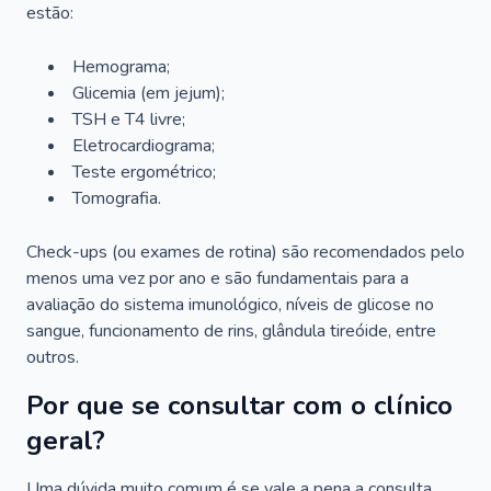
estão:
Hemograma;
Glicemia (em jejum);
TSH e T4 livre;
Eletrocardiograma;
Teste ergométrico;
Tomografia.
Check-ups (ou exames de rotina) são recomendados pelo
menos uma vez por ano e são fundamentais para a
avaliação do sistema imunológico, níveis de glicose no
sangue, funcionamento de rins, glândula tireóide, entre
outros.
Por que se consultar com o clínico
geral?
Uma dúvida muito comum é se vale a pena a consulta