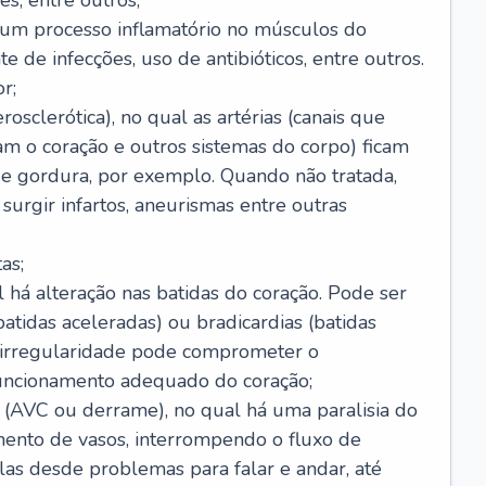
s, entre outros;
e um processo inflamatório no músculos do
e de infecções, uso de antibióticos, entre outros.
r;
rosclerótica), no qual as artérias (canais que
m o coração e outros sistemas do corpo) ficam
de gordura, por exemplo. Quando não tratada,
urgir infartos, aneurismas entre outras
as;
l há alteração nas batidas do coração. Pode ser
atidas aceleradas) ou bradicardias (batidas
a irregularidade pode comprometer o
ncionamento adequado do coração;
 (AVC ou derrame), no qual há uma paralisia do
ento de vasos, interrompendo o fluxo de
as desde problemas para falar e andar, até