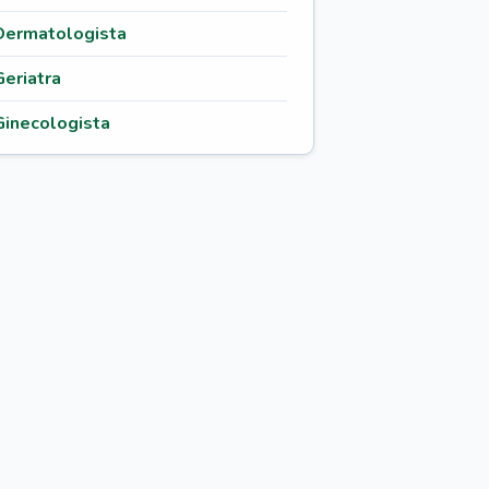
Dermatologista
Geriatra
Ginecologista