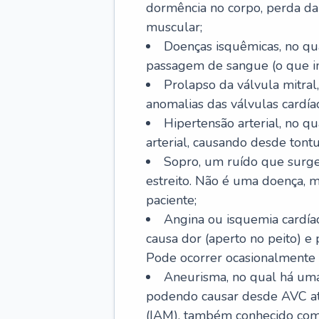
dormência no corpo, perda da 
muscular;
Doenças isquêmicas, no qua
passagem de sangue (o que inc
Prolapso da válvula mitra
anomalias das válvulas cardíac
Hipertensão arterial, no q
arterial, causando desde tontu
Sopro, um ruído que surg
estreito. Não é uma doença, m
paciente;
Angina ou isquemia cardía
causa dor (aperto no peito) e
Pode ocorrer ocasionalmente 
Aneurisma, no qual há uma
podendo causar desde AVC até
(IAM), também conhecido com