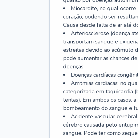
quanto por doenças autoimune
Miocardite, no qual ocorr
coração, podendo ser resultant
Causa desde falta de ar até do
Arteriosclerose (doença ate
transportam sangue e oxigena
estreitas devido ao acúmulo 
pode aumentar as chances de s
doenças;
Doenças cardíacas congênit
Arritmias cardíacas, no qua
categorizada em taquicardia (b
lentas). Em ambos os casos, 
bombeamento do sangue e fu
Acidente vascular cerebral
cérebro causada pelo entupim
sangue. Pode ter como sequel