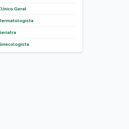
Clínico Geral
Dermatologista
Geriatra
Ginecologista