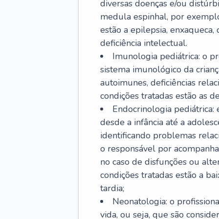
diversas doenças e/ou distúrb
medula espinhal, por exemplo.
estão a epilepsia, enxaqueca, 
deficiência intelectual.
Imunologia pediátrica: o pr
sistema imunológico da crian
autoimunes, deficiências rela
condições tratadas estão as der
Endocrinologia pediátrica:
desde a infância até a adole
identificando problemas relac
o responsável por acompanhar
no caso de disfunções ou alte
condições tratadas estão a ba
tardia;
Neonatologia: o profissio
vida, ou seja, que são consid