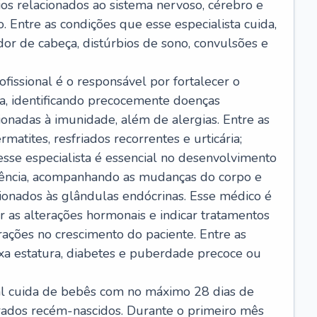
ios relacionados ao sistema nervoso, cérebro e
 Entre as condições que esse especialista cuida,
dor de cabeça, distúrbios de sono, convulsões e
ofissional é o responsável por fortalecer o
ça, identificando precocemente doenças
cionadas à imunidade, além de alergias. Entre as
matites, resfriados recorrentes e urticária;
 esse especialista é essencial no desenvolvimento
scência, acompanhando as mudanças do corpo e
ionados às glândulas endócrinas. Esse médico é
 as alterações hormonais e indicar tratamentos
rações no crescimento do paciente. Entre as
ixa estatura, diabetes e puberdade precoce ou
nal cuida de bebês com no máximo 28 dias de
erados recém-nascidos. Durante o primeiro mês