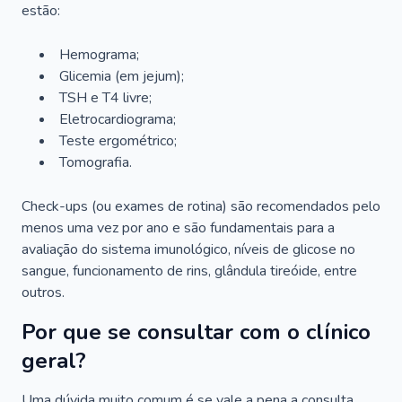
estão:
Hemograma;
Glicemia (em jejum);
TSH e T4 livre;
Eletrocardiograma;
Teste ergométrico;
Tomografia.
Check-ups (ou exames de rotina) são recomendados pelo
menos uma vez por ano e são fundamentais para a
avaliação do sistema imunológico, níveis de glicose no
sangue, funcionamento de rins, glândula tireóide, entre
outros.
Por que se consultar com o clínico
geral?
Uma dúvida muito comum é se vale a pena a consulta