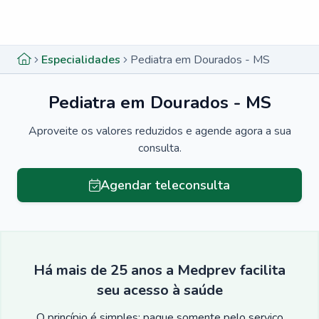
Menu lateral
Menu lateral
Especialidades
Pediatra em Dourados - MS
Pediatra em Dourados - MS
Aproveite os valores reduzidos e agende agora a sua
consulta.
Agendar teleconsulta
Há mais de 25 anos a Medprev facilita
seu acesso à saúde
O princípio é simples: pague somente pelo serviço