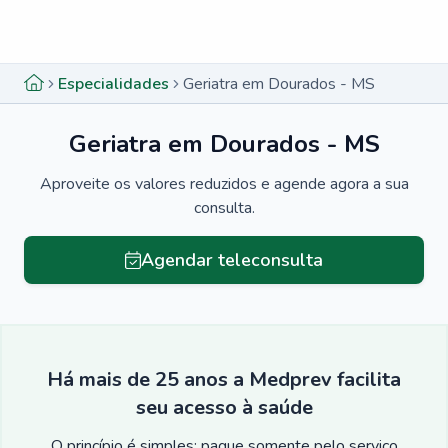
Menu lateral
Menu lateral
Especialidades
Geriatra em Dourados - MS
Geriatra em Dourados - MS
Aproveite os valores reduzidos e agende agora a sua
consulta.
Agendar teleconsulta
Há mais de 25 anos a Medprev facilita
seu acesso à saúde
O princípio é simples: pague somente pelo serviço