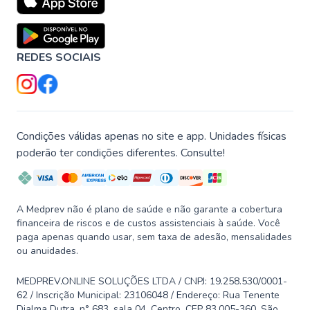
REDES SOCIAIS
Condições válidas apenas no site e app. Unidades físicas
poderão ter condições diferentes. Consulte!
A Medprev não é plano de saúde e não garante a cobertura
financeira de riscos e de custos assistenciais à saúde. Você
paga apenas quando usar, sem taxa de adesão, mensalidades
ou anuidades.
MEDPREV.ONLINE SOLUÇÕES LTDA / CNPJ: 19.258.530/0001-
62 / Inscrição Municipal: 23106048 / Endereço: Rua Tenente
Djalma Dutra, n° 683, sala 04, Centro, CEP 83.005-360, São