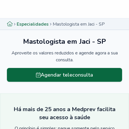
Menu lateral
Menu lateral
Especialidades
Mastologista em Jaci - SP
Mastologista em Jaci - SP
Aproveite os valores reduzidos e agende agora a sua
consulta.
Agendar teleconsulta
Há mais de 25 anos a Medprev facilita
seu acesso à saúde
O princípio é simples: pague somente pelo serviço