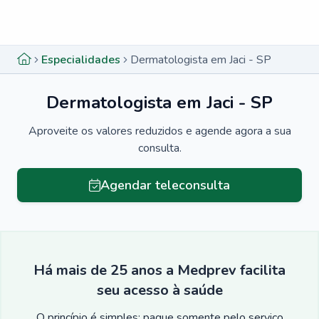
Menu lateral
Menu lateral
Especialidades
Dermatologista em Jaci - SP
Dermatologista em Jaci - SP
Aproveite os valores reduzidos e agende agora a sua
consulta.
Agendar teleconsulta
Há mais de 25 anos a Medprev facilita
seu acesso à saúde
O princípio é simples: pague somente pelo serviço