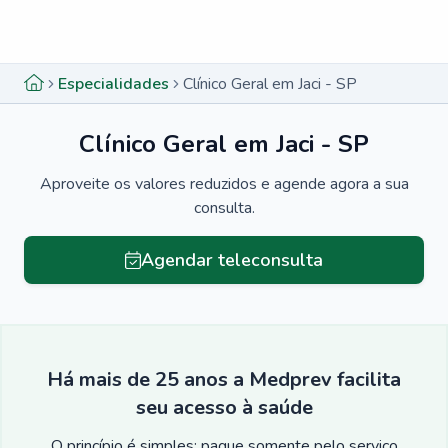
Menu lateral
Menu lateral
Especialidades
Clínico Geral em Jaci - SP
Clínico Geral em Jaci - SP
Aproveite os valores reduzidos e agende agora a sua
consulta.
Agendar teleconsulta
Há mais de 25 anos a Medprev facilita
seu acesso à saúde
O princípio é simples: pague somente pelo serviço