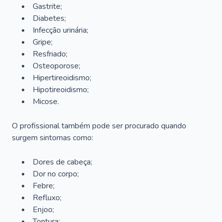
Gastrite;
Diabetes;
Infecção urinária;
Gripe;
Resfriado;
Osteoporose;
Hipertireoidismo;
Hipotireoidismo;
Micose.
O profissional também pode ser procurado quando
surgem sintomas como:
Dores de cabeça;
Dor no corpo;
Febre;
Refluxo;
Enjoo;
Tontura;