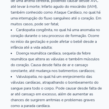
de uma artéria cerebral, podendo causar desde AVC
até levar à morte; Infarto agudo do miocárdio (IAM),
também conhecido como Ataque Cardíaco, no qual há
uma interrupção do fluxo sanguíneo até o coração. Em
muitos casos, pode ser fatal;
Cardiopatia congênita, no qual há uma anomalia no
coração durante o seu processo de formação. Ocorre
no início da gestação e pode afetar o bebê desde a
infância até a vida adulta;
Doença reumática cardíaca, sequela da febre
reumática que altera as válvulas e também músculos
do coração. Causa desde falta de ar e cansaço
constante, até mudança nos batimentos cardíacos;
Valvulopatia, no qual há um enrijecimento das
válvulas cardíacas, atrapalhando o bombeamento do
sangue para todo o corpo. Pode causar desde falta de
ar até cansaço em excesso, além de aumentar as
chances de surgirem arritmias e problemas graves
como a parada cardíaca.