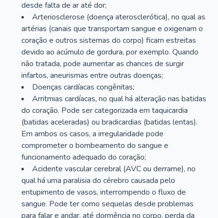
desde falta de ar até dor;
Arteriosclerose (doença aterosclerótica), no qual as
artérias (canais que transportam sangue e oxigenam o
coração e outros sistemas do corpo) ficam estreitas
devido ao acúmulo de gordura, por exemplo. Quando
não tratada, pode aumentar as chances de surgir
infartos, aneurismas entre outras doenças;
Doenças cardíacas congênitas;
Arritmias cardíacas, no qual há alteração nas batidas
do coração. Pode ser categorizada em taquicardia
(batidas aceleradas) ou bradicardias (batidas lentas).
Em ambos os casos, a irregularidade pode
comprometer o bombeamento do sangue e
funcionamento adequado do coração;
Acidente vascular cerebral (AVC ou derrame), no
qual há uma paralisia do cérebro causada pelo
entupimento de vasos, interrompendo o fluxo de
sangue. Pode ter como sequelas desde problemas
para falar e andar, até dormência no corpo, perda da