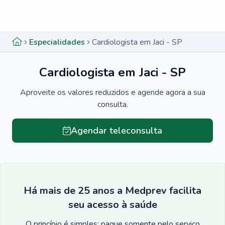
Menu lateral
Menu lateral
Especialidades
Cardiologista em Jaci - SP
Cardiologista em Jaci - SP
Aproveite os valores reduzidos e agende agora a sua
consulta.
Agendar teleconsulta
Há mais de 25 anos a Medprev facilita
seu acesso à saúde
O princípio é simples: pague somente pelo serviço