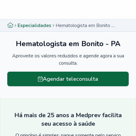
Menu lateral
Menu lateral
Especialidades
Hematologista em Bonito - PA
Hematologista em Bonito - PA
Aproveite os valores reduzidos e agende agora a sua
consulta.
Agendar teleconsulta
Há mais de 25 anos a Medprev facilita
seu acesso à saúde
O princípio é simples: pague somente pelo serviço