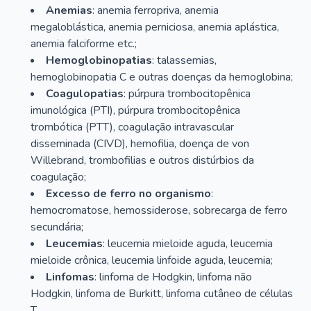
Anemias
: anemia ferropriva, anemia
megaloblástica, anemia perniciosa, anemia aplástica,
anemia falciforme etc.;
Hemoglobinopatias
: talassemias,
hemoglobinopatia C e outras doenças da hemoglobina;
Coagulopatias
: púrpura trombocitopênica
imunológica (PTI), púrpura trombocitopênica
trombótica (PTT), coagulação intravascular
disseminada (CIVD), hemofilia, doença de von
Willebrand, trombofilias e outros distúrbios da
coagulação;
Excesso de ferro no organismo
:
hemocromatose, hemossiderose, sobrecarga de ferro
secundária;
Leucemias
: leucemia mieloide aguda, leucemia
mieloide crônica, leucemia linfoide aguda, leucemia;
Linfomas
: linfoma de Hodgkin, linfoma não
Hodgkin, linfoma de Burkitt, linfoma cutâneo de células
T.