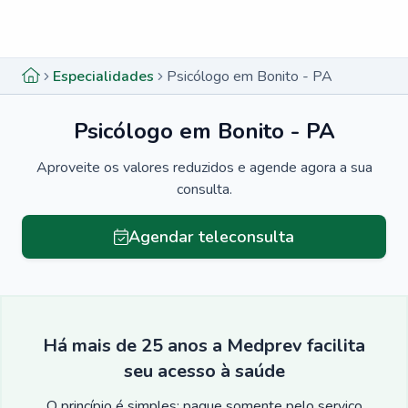
Menu lateral
Menu lateral
Especialidades
Psicólogo em Bonito - PA
Psicólogo em Bonito - PA
Aproveite os valores reduzidos e agende agora a sua
consulta.
Agendar teleconsulta
Há mais de 25 anos a Medprev facilita
seu acesso à saúde
O princípio é simples: pague somente pelo serviço