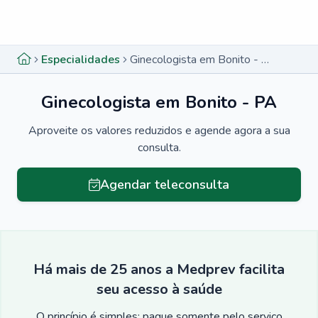
Menu lateral
Menu lateral
Especialidades
Ginecologista em Bonito - PA
Ginecologista em Bonito - PA
Aproveite os valores reduzidos e agende agora a sua
consulta.
Agendar teleconsulta
Há mais de 25 anos a Medprev facilita
seu acesso à saúde
O princípio é simples: pague somente pelo serviço