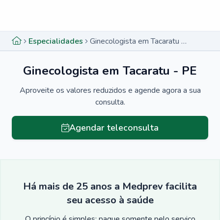
Menu lateral
Menu lateral
Especialidades
Ginecologista em Tacaratu - PE
Ginecologista em Tacaratu - PE
Aproveite os valores reduzidos e agende agora a sua
consulta.
Agendar teleconsulta
Há mais de 25 anos a Medprev facilita
seu acesso à saúde
O princípio é simples: pague somente pelo serviço