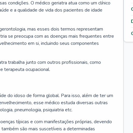
ssas condições. O médico geriatra atua como um clínico
úde e a qualidade de vida dos pacientes de idade
 gerontologia, mas esses dois termos representam
iatria se preocupa com as doenças mais frequentes entre
nvelhecimento em si, incluindo seus componentes
atra trabalha junto com outros profissionais, como
a e terapeuta ocupacional.
úde do idoso de forma global. Para isso, além de ter um
nvelhecimento, esse médico estuda diversas outras
ologia, pneumologia, psiquiatria etc.
oenças típicas e com manifestações próprias, devendo
os também são mais suscetíveis a determinadas