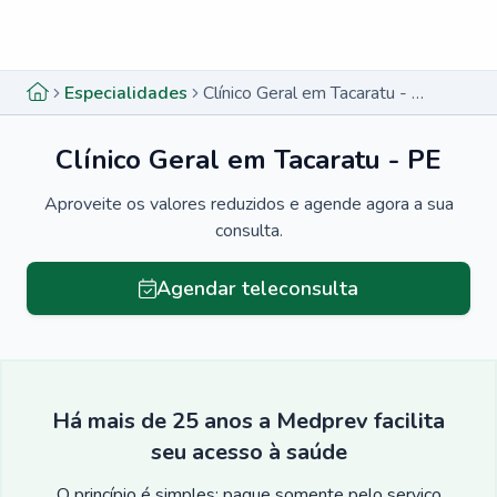
Menu lateral
Menu lateral
Especialidades
Clínico Geral em Tacaratu - PE
Clínico Geral em Tacaratu - PE
Aproveite os valores reduzidos e agende agora a sua
consulta.
Agendar teleconsulta
Há mais de 25 anos a Medprev facilita
seu acesso à saúde
O princípio é simples: pague somente pelo serviço