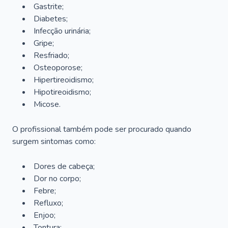
Gastrite;
Diabetes;
Infecção urinária;
Gripe;
Resfriado;
Osteoporose;
Hipertireoidismo;
Hipotireoidismo;
Micose.
O profissional também pode ser procurado quando
surgem sintomas como:
Dores de cabeça;
Dor no corpo;
Febre;
Refluxo;
Enjoo;
Tontura;