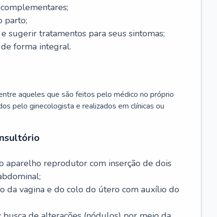
s complementares;
 parto;
sugerir tratamentos para seus sintomas;
de forma integral.
ntre aqueles que são feitos pelo médico no próprio
dos pelo ginecologista e realizados em clínicas ou
nsultório
o aparelho reprodutor com inserção de dois
abdominal;
o da vagina e do colo do útero com auxílio do
:
busca de alterações (nódulos) por meio da