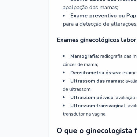
apalpação das mamas;
Exame preventivo ou Papa
para a detecção de alterações
Exames ginecológicos labora
Mamografia:
radiografia das 
câncer de mama;
Densitometria óssea:
exame 
Ultrassom das mamas:
avali
de ultrassom;
Ultrassom pélvico:
avaliação 
Ultrassom transvaginal:
aval
transdutor na vagina.
O que o ginecologista 