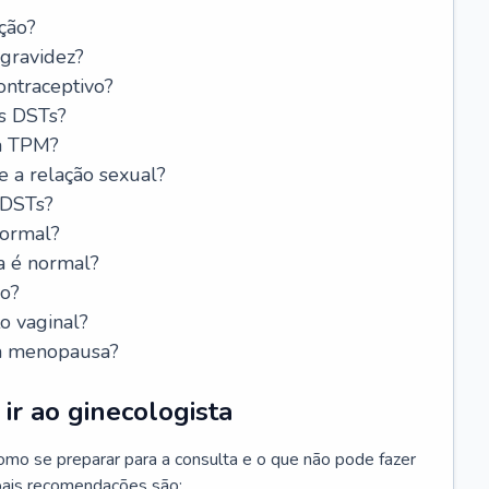
ção?
 gravidez?
ntraceptivo?
s DSTs?
da TPM?
e a relação sexual?
 DSTs?
normal?
a é normal?
do?
o vaginal?
da menopausa?
ir ao ginecologista
mo se preparar para a consulta e o que não pode fazer
cipais recomendações são: