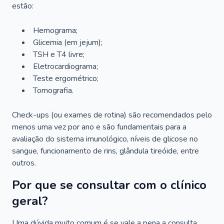
estão:
Hemograma;
Glicemia (em jejum);
TSH e T4 livre;
Eletrocardiograma;
Teste ergométrico;
Tomografia.
Check-ups (ou exames de rotina) são recomendados pelo
menos uma vez por ano e são fundamentais para a
avaliação do sistema imunológico, níveis de glicose no
sangue, funcionamento de rins, glândula tireóide, entre
outros.
Por que se consultar com o clínico
geral?
Uma dúvida muito comum é se vale a pena a consulta