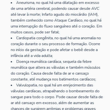
Aneurisma, no qual há uma dilatação em excesso
de uma artéria cerebral, podendo causar desde AVC
até levar à morte; Infarto agudo do miocárdio (IAM),
também conhecido como Ataque Cardíaco, no qual há
uma interrupção do fluxo sanguíneo até o coração. Em
muitos casos, pode ser fatal;
Cardiopatia congênita, no qual há uma anomalia no
coração durante o seu processo de formação. Ocorre
no início da gestação e pode afetar o bebê desde a
infância até a vida adulta;
Doença reumática cardíaca, sequela da febre
reumática que altera as válvulas e também músculos
do coração. Causa desde falta de ar e cansaço
constante, até mudança nos batimentos cardíacos;
Valvulopatia, no qual há um enrijecimento das
válvulas cardíacas, atrapalhando o bombeamento do
sangue para todo o corpo. Pode causar desde falta de
ar até cansaço em excesso, além de aumentar as
chances de surgirem arritmias e problemas graves