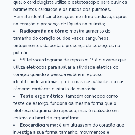
qual o cardiologista utiliza o estetoscópio para ouvir os
batimentos cardíacos e os ruídos dos pulmões.
Permite identificar alterações no ritmo cardíaco, sopros
no coração e presença de líquido no pulmão;
Radiografia de tórax:
mostra aumento do
tamanho do coração ou dos vasos sanguíneos,
entupimentos da aorta e presença de secreções no
pulmão;
**Eletrocardiograma de repouso: ** é o exame que
utiliza eletrodos para avaliar a atividade elétrica do
coração quando a pessoa está em repouso,
identificando arritmias, problemas nas válvulas ou nas
câmaras cardíacas e infarto do miocárdio;
Teste ergométrico:
também conhecido como
teste de esforço, funciona da mesma forma que o
eletrocardiograma de repouso, mas é realizado em
esteira ou bicicleta ergométrica;
Ecocardiograma:
é um ultrassom do coração que
investiga a sua forma, tamanho, movimentos e