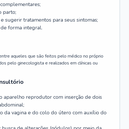
s complementares;
 parto;
sugerir tratamentos para seus sintomas;
de forma integral.
ntre aqueles que são feitos pelo médico no próprio
dos pelo ginecologista e realizados em clínicas ou
nsultório
o aparelho reprodutor com inserção de dois
abdominal;
o da vagina e do colo do útero com auxílio do
:
busca de alterações (nódulos) por meio da