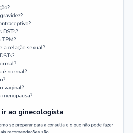
ção?
 gravidez?
ntraceptivo?
s DSTs?
da TPM?
e a relação sexual?
 DSTs?
normal?
a é normal?
do?
o vaginal?
da menopausa?
ir ao ginecologista
mo se preparar para a consulta e o que não pode fazer
cipais recomendações são: