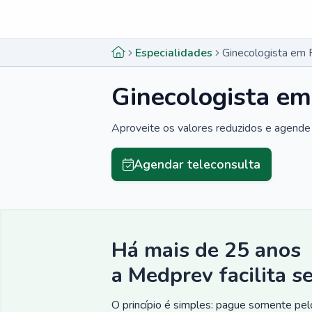
Menu lateral
Menu lateral
Especialidades
Ginecologista em 
Ginecologista em
Aproveite os valores reduzidos e agende 
Agendar teleconsulta
Há mais de 25 anos
a Medprev facilita s
O princípio é simples: pague somente pelo