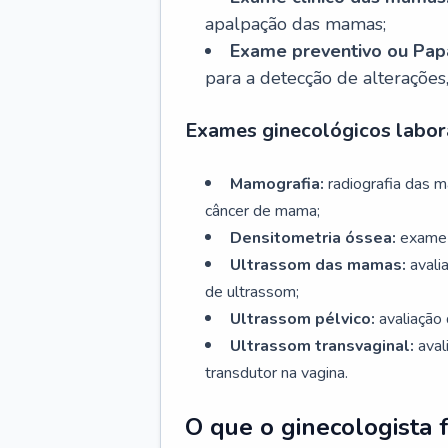
apalpação das mamas;
Exame preventivo ou Papa
para a detecção de alterações
Exames ginecológicos labora
Mamografia:
radiografia das 
câncer de mama;
Densitometria óssea:
exame 
Ultrassom das mamas:
avali
de ultrassom;
Ultrassom pélvico:
avaliação 
Ultrassom transvaginal:
aval
transdutor na vagina.
O que o ginecologista 