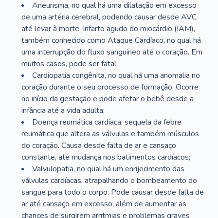
Aneurisma, no qual há uma dilatação em excesso
de uma artéria cerebral, podendo causar desde AVC
até levar à morte; Infarto agudo do miocárdio (IAM),
também conhecido como Ataque Cardíaco, no qual há
uma interrupção do fluxo sanguíneo até o coração. Em
muitos casos, pode ser fatal;
Cardiopatia congênita, no qual há uma anomalia no
coração durante o seu processo de formação. Ocorre
no início da gestação e pode afetar o bebê desde a
infância até a vida adulta;
Doença reumática cardíaca, sequela da febre
reumática que altera as válvulas e também músculos
do coração. Causa desde falta de ar e cansaço
constante, até mudança nos batimentos cardíacos;
Valvulopatia, no qual há um enrijecimento das
válvulas cardíacas, atrapalhando o bombeamento do
sangue para todo o corpo. Pode causar desde falta de
ar até cansaço em excesso, além de aumentar as
chances de surgirem arritmias e problemas graves