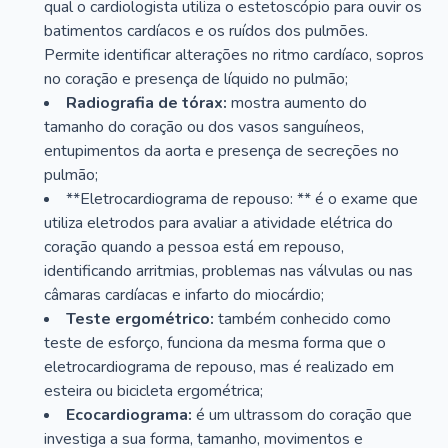
qual o cardiologista utiliza o estetoscópio para ouvir os
batimentos cardíacos e os ruídos dos pulmões.
Permite identificar alterações no ritmo cardíaco, sopros
no coração e presença de líquido no pulmão;
Radiografia de tórax:
mostra aumento do
tamanho do coração ou dos vasos sanguíneos,
entupimentos da aorta e presença de secreções no
pulmão;
**Eletrocardiograma de repouso: ** é o exame que
utiliza eletrodos para avaliar a atividade elétrica do
coração quando a pessoa está em repouso,
identificando arritmias, problemas nas válvulas ou nas
câmaras cardíacas e infarto do miocárdio;
Teste ergométrico:
também conhecido como
teste de esforço, funciona da mesma forma que o
eletrocardiograma de repouso, mas é realizado em
esteira ou bicicleta ergométrica;
Ecocardiograma:
é um ultrassom do coração que
investiga a sua forma, tamanho, movimentos e