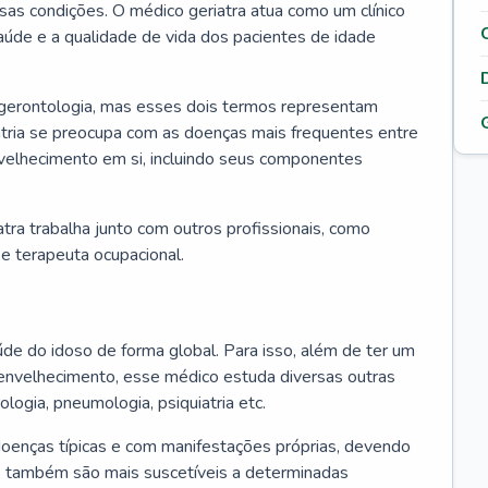
ssas condições. O médico geriatra atua como um clínico
úde e a qualidade de vida dos pacientes de idade
 gerontologia, mas esses dois termos representam
iatria se preocupa com as doenças mais frequentes entre
nvelhecimento em si, incluindo seus componentes
atra trabalha junto com outros profissionais, como
a e terapeuta ocupacional.
úde do idoso de forma global. Para isso, além de ter um
nvelhecimento, esse médico estuda diversas outras
ologia, pneumologia, psiquiatria etc.
oenças típicas e com manifestações próprias, devendo
os também são mais suscetíveis a determinadas