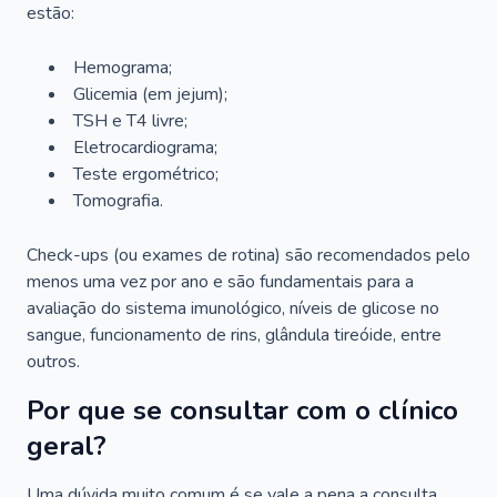
estão:
Hemograma;
Glicemia (em jejum);
TSH e T4 livre;
Eletrocardiograma;
Teste ergométrico;
Tomografia.
Check-ups (ou exames de rotina) são recomendados pelo
menos uma vez por ano e são fundamentais para a
avaliação do sistema imunológico, níveis de glicose no
sangue, funcionamento de rins, glândula tireóide, entre
outros.
Por que se consultar com o clínico
geral?
Uma dúvida muito comum é se vale a pena a consulta