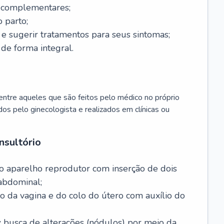
s complementares;
 parto;
sugerir tratamentos para seus sintomas;
de forma integral.
ntre aqueles que são feitos pelo médico no próprio
dos pelo ginecologista e realizados em clínicas ou
nsultório
o aparelho reprodutor com inserção de dois
abdominal;
o da vagina e do colo do útero com auxílio do
:
busca de alterações (nódulos) por meio da