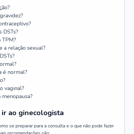
ção?
 gravidez?
ntraceptivo?
s DSTs?
da TPM?
e a relação sexual?
 DSTs?
normal?
a é normal?
do?
o vaginal?
da menopausa?
ir ao ginecologista
mo se preparar para a consulta e o que não pode fazer
cipais recomendações são: