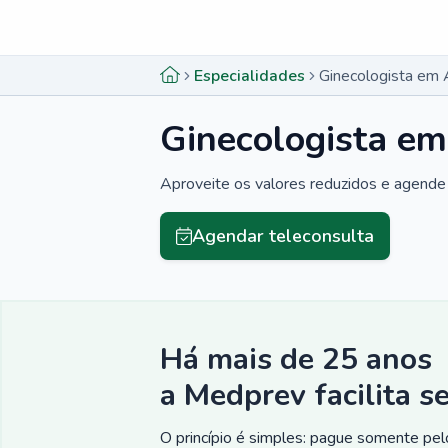
Menu lateral
Menu lateral
Especialidades
Ginecologista em 
Ginecologista em
Aproveite os valores reduzidos e agende 
Agendar teleconsulta
Há mais de 25 anos
a Medprev facilita s
O princípio é simples: pague somente pelo