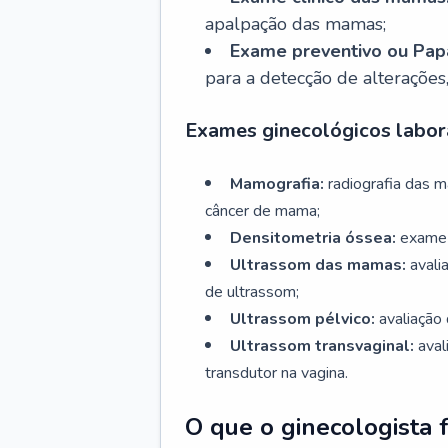
apalpação das mamas;
Exame preventivo ou Papa
para a detecção de alterações
Exames ginecológicos labora
Mamografia:
radiografia das 
câncer de mama;
Densitometria óssea:
exame 
Ultrassom das mamas:
avali
de ultrassom;
Ultrassom pélvico:
avaliação 
Ultrassom transvaginal:
aval
transdutor na vagina.
O que o ginecologista 