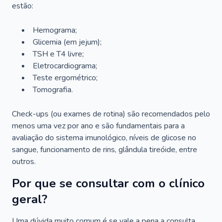
estão:
Hemograma;
Glicemia (em jejum);
TSH e T4 livre;
Eletrocardiograma;
Teste ergométrico;
Tomografia.
Check-ups (ou exames de rotina) são recomendados pelo
menos uma vez por ano e são fundamentais para a
avaliação do sistema imunológico, níveis de glicose no
sangue, funcionamento de rins, glândula tireóide, entre
outros.
Por que se consultar com o clínico
geral?
Uma dúvida muito comum é se vale a pena a consulta