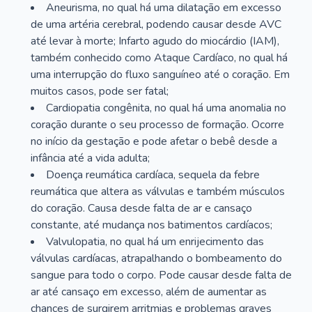
Aneurisma, no qual há uma dilatação em excesso
de uma artéria cerebral, podendo causar desde AVC
até levar à morte; Infarto agudo do miocárdio (IAM),
também conhecido como Ataque Cardíaco, no qual há
uma interrupção do fluxo sanguíneo até o coração. Em
muitos casos, pode ser fatal;
Cardiopatia congênita, no qual há uma anomalia no
coração durante o seu processo de formação. Ocorre
no início da gestação e pode afetar o bebê desde a
infância até a vida adulta;
Doença reumática cardíaca, sequela da febre
reumática que altera as válvulas e também músculos
do coração. Causa desde falta de ar e cansaço
constante, até mudança nos batimentos cardíacos;
Valvulopatia, no qual há um enrijecimento das
válvulas cardíacas, atrapalhando o bombeamento do
sangue para todo o corpo. Pode causar desde falta de
ar até cansaço em excesso, além de aumentar as
chances de surgirem arritmias e problemas graves