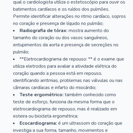
qual o cardiologista utiliza o estetoscópio para ouvir os
batimentos cardíacos e os ruídos dos pulmões.
Permite identificar alterações no ritmo cardíaco, sopros
no coração e presença de líquido no pulmão;
Radiografia de tórax:
mostra aumento do
tamanho do coração ou dos vasos sanguíneos,
entupimentos da aorta e presença de secreções no
pulmão;
**Eletrocardiograma de repouso: ** é o exame que
utiliza eletrodos para avaliar a atividade elétrica do
coração quando a pessoa está em repouso,
identificando arritmias, problemas nas válvulas ou nas
câmaras cardíacas e infarto do miocárdio;
Teste ergométrico:
também conhecido como
teste de esforço, funciona da mesma forma que o
eletrocardiograma de repouso, mas é realizado em
esteira ou bicicleta ergométrica;
Ecocardiograma:
é um ultrassom do coração que
investiga a sua forma, tamanho, movimentos e