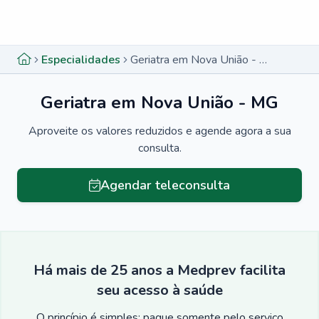
Menu lateral
Menu lateral
Especialidades
Geriatra em Nova União - MG
Geriatra em Nova União - MG
Aproveite os valores reduzidos e agende agora a sua
consulta.
Agendar teleconsulta
Há mais de 25 anos a Medprev facilita
seu acesso à saúde
O princípio é simples: pague somente pelo serviço