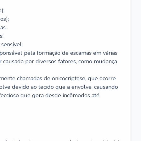
);
os);
as;
s;
sensível;
sponsável pela formação de escamas em várias
r causada por diversos fatores, como mudança
lmente chamadas de onicocriptose, que ocorre
lve devido ao tecido que a envolve, causando
nfeccioso que gera desde incômodos até