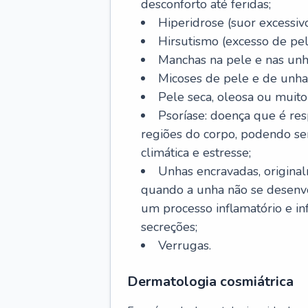
desconforto até feridas;
Hiperidrose (suor excessivo
Hirsutismo (excesso de pel
Manchas na pele e nas unh
Micoses de pele e de unha
Pele seca, oleosa ou muito 
Psoríase: doença que é re
regiões do corpo, podendo se
climática e estresse;
Unhas encravadas, origina
quando a unha não se desenvo
um processo inflamatório e i
secreções;
Verrugas.
Dermatologia cosmiátrica