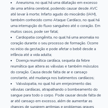
Aneurisma, no qual há uma dilatação em excesso
de uma artéria cerebral, podendo causar desde AVC
até levar à morte; Infarto agudo do miocárdio (IAM),
também conhecido como Ataque Cardíaco, no qual há
uma interrupção do fluxo sanguíneo até o coração. Em
muitos casos, pode ser fatal;
Cardiopatia congênita, no qual há uma anomalia no
coração durante o seu processo de formação. Ocorre
no início da gestação e pode afetar o bebê desde a
infância até a vida adulta;
Doença reumática cardíaca, sequela da febre
reumática que altera as válvulas e também músculos
do coração. Causa desde falta de ar e cansaço
constante, até mudança nos batimentos cardíacos;
Valvulopatia, no qual há um enrijecimento das
válvulas cardíacas, atrapalhando o bombeamento do
sangue para todo o corpo. Pode causar desde falta de
ar até cansaço em excesso, além de aumentar as
chances de surgirem arritmias e problemas graves