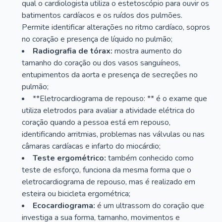
qual o cardiologista utiliza o estetoscópio para ouvir os
batimentos cardíacos e os ruídos dos pulmões.
Permite identificar alterações no ritmo cardíaco, sopros
no coração e presença de líquido no pulmão;
Radiografia de tórax:
mostra aumento do
tamanho do coração ou dos vasos sanguíneos,
entupimentos da aorta e presença de secreções no
pulmão;
**Eletrocardiograma de repouso: ** é o exame que
utiliza eletrodos para avaliar a atividade elétrica do
coração quando a pessoa está em repouso,
identificando arritmias, problemas nas válvulas ou nas
câmaras cardíacas e infarto do miocárdio;
Teste ergométrico:
também conhecido como
teste de esforço, funciona da mesma forma que o
eletrocardiograma de repouso, mas é realizado em
esteira ou bicicleta ergométrica;
Ecocardiograma:
é um ultrassom do coração que
investiga a sua forma, tamanho, movimentos e