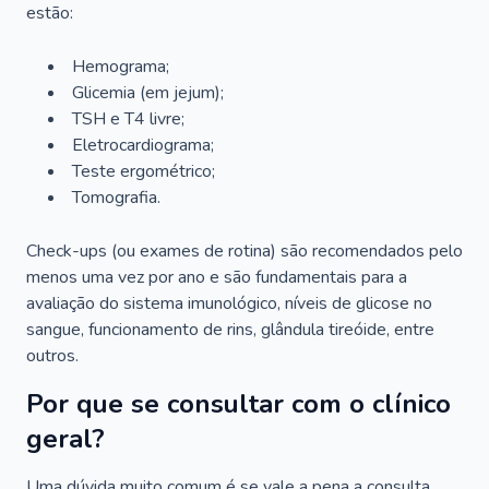
estão:
Hemograma;
Glicemia (em jejum);
TSH e T4 livre;
Eletrocardiograma;
Teste ergométrico;
Tomografia.
Check-ups (ou exames de rotina) são recomendados pelo
menos uma vez por ano e são fundamentais para a
avaliação do sistema imunológico, níveis de glicose no
sangue, funcionamento de rins, glândula tireóide, entre
outros.
Por que se consultar com o clínico
geral?
Uma dúvida muito comum é se vale a pena a consulta