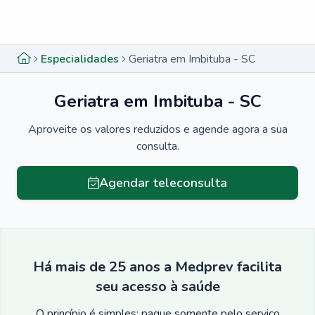
Menu lateral
Menu lateral
Especialidades
Geriatra em Imbituba - SC
Geriatra em Imbituba - SC
Aproveite os valores reduzidos e agende agora a sua
consulta.
Agendar teleconsulta
Há mais de 25 anos a Medprev facilita
seu acesso à saúde
O princípio é simples: pague somente pelo serviço