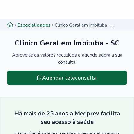
Menu lateral
Menu lateral
Especialidades
Clínico Geral em Imbituba - SC
Clínico Geral em Imbituba - SC
Aproveite os valores reduzidos e agende agora a sua
consulta.
Agendar teleconsulta
Há mais de 25 anos a Medprev facilita
seu acesso à saúde
O princípio é simples: pague somente pelo serviço