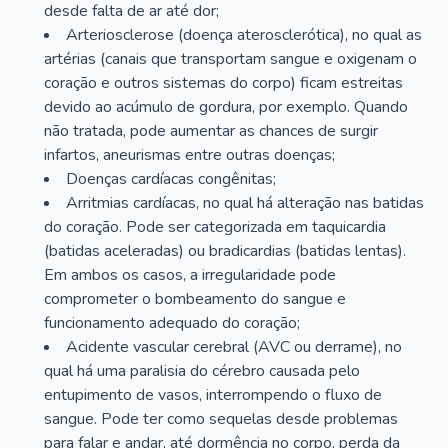
desde falta de ar até dor;
Arteriosclerose (doença aterosclerótica), no qual as
artérias (canais que transportam sangue e oxigenam o
coração e outros sistemas do corpo) ficam estreitas
devido ao acúmulo de gordura, por exemplo. Quando
não tratada, pode aumentar as chances de surgir
infartos, aneurismas entre outras doenças;
Doenças cardíacas congênitas;
Arritmias cardíacas, no qual há alteração nas batidas
do coração. Pode ser categorizada em taquicardia
(batidas aceleradas) ou bradicardias (batidas lentas).
Em ambos os casos, a irregularidade pode
comprometer o bombeamento do sangue e
funcionamento adequado do coração;
Acidente vascular cerebral (AVC ou derrame), no
qual há uma paralisia do cérebro causada pelo
entupimento de vasos, interrompendo o fluxo de
sangue. Pode ter como sequelas desde problemas
para falar e andar, até dormência no corpo, perda da