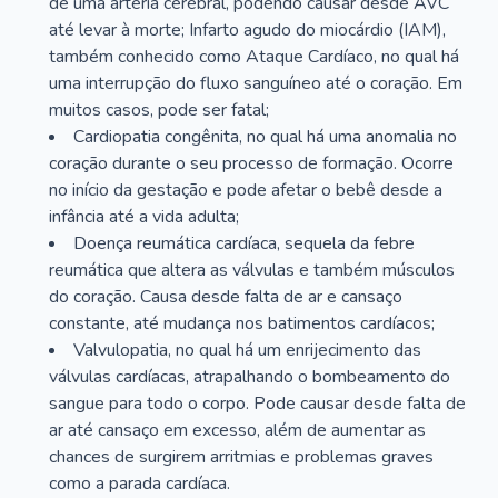
de uma artéria cerebral, podendo causar desde AVC
até levar à morte; Infarto agudo do miocárdio (IAM),
também conhecido como Ataque Cardíaco, no qual há
uma interrupção do fluxo sanguíneo até o coração. Em
muitos casos, pode ser fatal;
Cardiopatia congênita, no qual há uma anomalia no
coração durante o seu processo de formação. Ocorre
no início da gestação e pode afetar o bebê desde a
infância até a vida adulta;
Doença reumática cardíaca, sequela da febre
reumática que altera as válvulas e também músculos
do coração. Causa desde falta de ar e cansaço
constante, até mudança nos batimentos cardíacos;
Valvulopatia, no qual há um enrijecimento das
válvulas cardíacas, atrapalhando o bombeamento do
sangue para todo o corpo. Pode causar desde falta de
ar até cansaço em excesso, além de aumentar as
chances de surgirem arritmias e problemas graves
como a parada cardíaca.