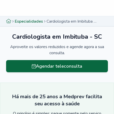
Menu lateral
Menu lateral
Especialidades
Cardiologista em Imbituba - SC
Cardiologista em Imbituba - SC
Aproveite os valores reduzidos e agende agora a sua
consulta.
Agendar teleconsulta
Há mais de 25 anos a Medprev facilita
seu acesso à saúde
O princípio é simples: pague somente pelo serviço