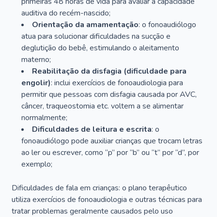
primeiras 48 horas de vida para avaliar a capacidade
auditiva do recém-nascido;
Orientação da amamentação
: o fonoaudiólogo
atua para solucionar dificuldades na sucção e
deglutição do bebê, estimulando o aleitamento
materno;
Reabilitação da disfagia (dificuldade para
engolir)
: inclui exercícios de fonoaudiologia para
permitir que pessoas com disfagia causada por AVC,
câncer, traqueostomia etc. voltem a se alimentar
normalmente;
Dificuldades de leitura e escrita
: o
fonoaudiólogo pode auxiliar crianças que trocam letras
ao ler ou escrever, como “p” por “b” ou “t” por “d”, por
exemplo;
Dificuldades de fala em crianças: o plano terapêutico
utiliza exercícios de fonoaudiologia e outras técnicas para
tratar problemas geralmente causados pelo uso