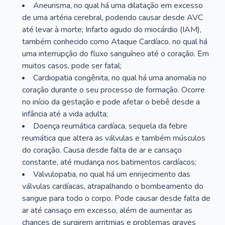
Aneurisma, no qual há uma dilatação em excesso
de uma artéria cerebral, podendo causar desde AVC
até levar à morte; Infarto agudo do miocárdio (IAM),
também conhecido como Ataque Cardíaco, no qual há
uma interrupção do fluxo sanguíneo até o coração. Em
muitos casos, pode ser fatal;
Cardiopatia congênita, no qual há uma anomalia no
coração durante o seu processo de formação. Ocorre
no início da gestação e pode afetar o bebê desde a
infância até a vida adulta;
Doença reumática cardíaca, sequela da febre
reumática que altera as válvulas e também músculos
do coração. Causa desde falta de ar e cansaço
constante, até mudança nos batimentos cardíacos;
Valvulopatia, no qual há um enrijecimento das
válvulas cardíacas, atrapalhando o bombeamento do
sangue para todo o corpo. Pode causar desde falta de
ar até cansaço em excesso, além de aumentar as
chances de surgirem arritmias e problemas graves