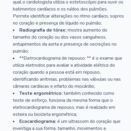
qual o cardiologista utiliza o estetoscópio para ouvir os
batimentos cardíacos e os ruídos dos pulmões.
Permite identificar alterações no ritmo cardíaco, sopros
no coração e presença de líquido no pulmão;
Radiografia de tórax:
mostra aumento do
tamanho do coração ou dos vasos sanguíneos,
entupimentos da aorta e presença de secreções no
pulmão;
**Eletrocardiograma de repouso: ** é o exame que
utiliza eletrodos para avaliar a atividade elétrica do
coração quando a pessoa está em repouso,
identificando arritmias, problemas nas válvulas ou nas
câmaras cardíacas e infarto do miocárdio;
Teste ergométrico:
também conhecido como
teste de esforço, funciona da mesma forma que o
eletrocardiograma de repouso, mas é realizado em
esteira ou bicicleta ergométrica;
Ecocardiograma:
é um ultrassom do coração que
investiga a sua forma, tamanho, movimentos e