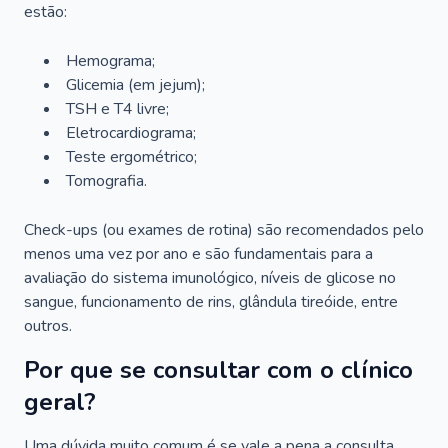
estão:
Hemograma;
Glicemia (em jejum);
TSH e T4 livre;
Eletrocardiograma;
Teste ergométrico;
Tomografia.
Check-ups (ou exames de rotina) são recomendados pelo
menos uma vez por ano e são fundamentais para a
avaliação do sistema imunológico, níveis de glicose no
sangue, funcionamento de rins, glândula tireóide, entre
outros.
Por que se consultar com o clínico
geral?
Uma dúvida muito comum é se vale a pena a consulta