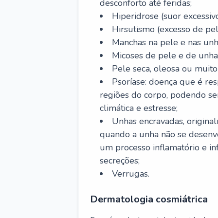
desconforto até feridas;
Hiperidrose (suor excessivo
Hirsutismo (excesso de pel
Manchas na pele e nas unh
Micoses de pele e de unha
Pele seca, oleosa ou muito 
Psoríase: doença que é re
regiões do corpo, podendo se
climática e estresse;
Unhas encravadas, origina
quando a unha não se desenvo
um processo inflamatório e i
secreções;
Verrugas.
Dermatologia cosmiátrica