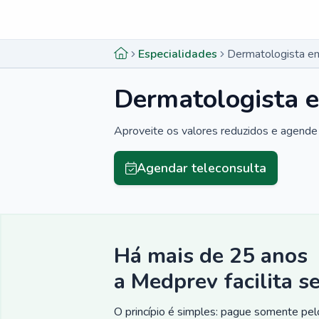
Menu lateral
Menu lateral
Especialidades
Dermatologista em
Dermatologista e
Aproveite os valores reduzidos e agende 
Agendar teleconsulta
Há mais de 25 anos
a Medprev facilita s
O princípio é simples: pague somente pelo