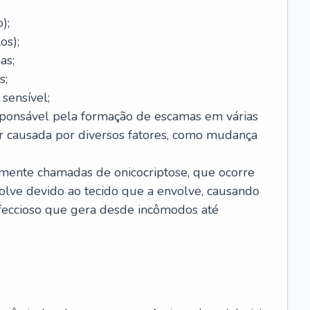
);
os);
as;
s;
sensível;
sponsável pela formação de escamas em várias
r causada por diversos fatores, como mudança
lmente chamadas de onicocriptose, que ocorre
lve devido ao tecido que a envolve, causando
nfeccioso que gera desde incômodos até