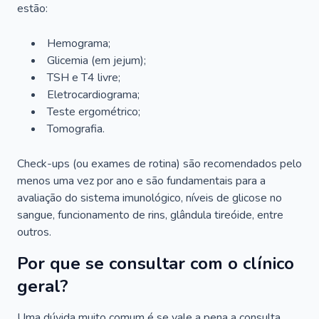
estão:
Hemograma;
Glicemia (em jejum);
TSH e T4 livre;
Eletrocardiograma;
Teste ergométrico;
Tomografia.
Check-ups (ou exames de rotina) são recomendados pelo
menos uma vez por ano e são fundamentais para a
avaliação do sistema imunológico, níveis de glicose no
sangue, funcionamento de rins, glândula tireóide, entre
outros.
Por que se consultar com o clínico
geral?
Uma dúvida muito comum é se vale a pena a consulta