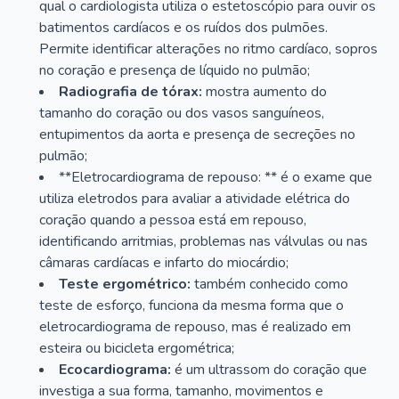
qual o cardiologista utiliza o estetoscópio para ouvir os
batimentos cardíacos e os ruídos dos pulmões.
Permite identificar alterações no ritmo cardíaco, sopros
no coração e presença de líquido no pulmão;
Radiografia de tórax:
mostra aumento do
tamanho do coração ou dos vasos sanguíneos,
entupimentos da aorta e presença de secreções no
pulmão;
**Eletrocardiograma de repouso: ** é o exame que
utiliza eletrodos para avaliar a atividade elétrica do
coração quando a pessoa está em repouso,
identificando arritmias, problemas nas válvulas ou nas
câmaras cardíacas e infarto do miocárdio;
Teste ergométrico:
também conhecido como
teste de esforço, funciona da mesma forma que o
eletrocardiograma de repouso, mas é realizado em
esteira ou bicicleta ergométrica;
Ecocardiograma:
é um ultrassom do coração que
investiga a sua forma, tamanho, movimentos e