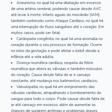
Aneurisma, no qual há uma dilatação em excesso
de uma artéria cerebral, podendo causar desde AVC
até levar à morte; Infarto agudo do miocárdio (IAM),
também conhecido como Ataque Cardíaco, no qual há
uma interrupção do fluxo sanguíneo até o coração. Em
muitos casos, pode ser fatal;
Cardiopatia congênita, no qual há uma anomalia no
coração durante o seu processo de formação. Ocorre
no início da gestação e pode afetar o bebê desde a
infância até a vida adulta;
Doença reumática cardíaca, sequela da febre
reumática que altera as válvulas e também músculos
do coração. Causa desde falta de ar e cansaço
constante, até mudança nos batimentos cardíacos;
Valvulopatia, no qual há um enrijecimento das
válvulas cardíacas, atrapalhando o bombeamento do
sangue para todo o corpo. Pode causar desde falta de
ar até cansaço em excesso, além de aumentar as
chances de surgirem arritmias e problemas graves