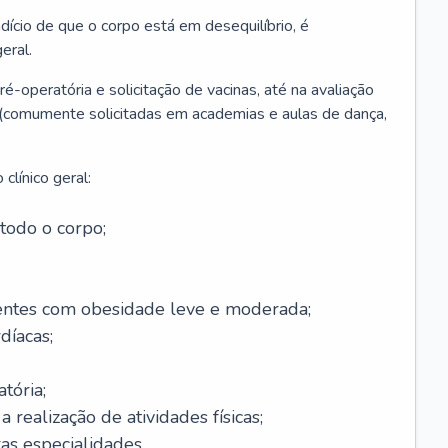
ício de que o corpo está em desequilíbrio, é
eral.
é-operatória e solicitação de vacinas, até na avaliação
as (comumente solicitadas em academias e aulas de dança,
clínico geral:
todo o corpo;
ntes com obesidade leve e moderada;
díacas;
tória;
 realização de atividades físicas;
s especialidades.