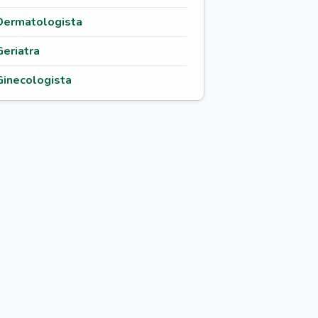
Dermatologista
Geriatra
Ginecologista