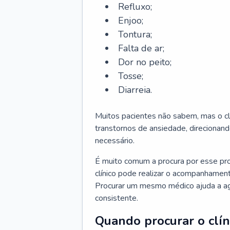
Refluxo;
Enjoo;
Tontura;
Falta de ar;
Dor no peito;
Tosse;
Diarreia.
Muitos pacientes não sabem, mas o cl
transtornos de ansiedade, direcionand
necessário.
É muito comum a procura por esse pr
clínico pode realizar o acompanhament
Procurar um mesmo médico ajuda a agil
consistente.
Quando procurar o clín