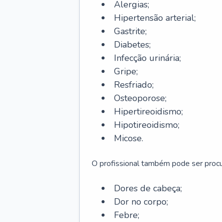
Alergias;
Hipertensão arterial;
Gastrite;
Diabetes;
Infecção urinária;
Gripe;
Resfriado;
Osteoporose;
Hipertireoidismo;
Hipotireoidismo;
Micose.
O profissional também pode ser pro
Dores de cabeça;
Dor no corpo;
Febre;