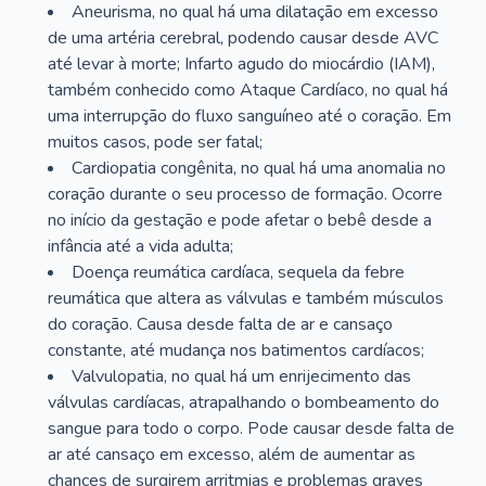
Aneurisma, no qual há uma dilatação em excesso
de uma artéria cerebral, podendo causar desde AVC
até levar à morte; Infarto agudo do miocárdio (IAM),
também conhecido como Ataque Cardíaco, no qual há
uma interrupção do fluxo sanguíneo até o coração. Em
muitos casos, pode ser fatal;
Cardiopatia congênita, no qual há uma anomalia no
coração durante o seu processo de formação. Ocorre
no início da gestação e pode afetar o bebê desde a
infância até a vida adulta;
Doença reumática cardíaca, sequela da febre
reumática que altera as válvulas e também músculos
do coração. Causa desde falta de ar e cansaço
constante, até mudança nos batimentos cardíacos;
Valvulopatia, no qual há um enrijecimento das
válvulas cardíacas, atrapalhando o bombeamento do
sangue para todo o corpo. Pode causar desde falta de
ar até cansaço em excesso, além de aumentar as
chances de surgirem arritmias e problemas graves