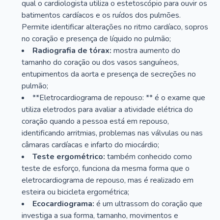
qual o cardiologista utiliza o estetoscópio para ouvir os
batimentos cardíacos e os ruídos dos pulmões.
Permite identificar alterações no ritmo cardíaco, sopros
no coração e presença de líquido no pulmão;
Radiografia de tórax:
mostra aumento do
tamanho do coração ou dos vasos sanguíneos,
entupimentos da aorta e presença de secreções no
pulmão;
**Eletrocardiograma de repouso: ** é o exame que
utiliza eletrodos para avaliar a atividade elétrica do
coração quando a pessoa está em repouso,
identificando arritmias, problemas nas válvulas ou nas
câmaras cardíacas e infarto do miocárdio;
Teste ergométrico:
também conhecido como
teste de esforço, funciona da mesma forma que o
eletrocardiograma de repouso, mas é realizado em
esteira ou bicicleta ergométrica;
Ecocardiograma:
é um ultrassom do coração que
investiga a sua forma, tamanho, movimentos e