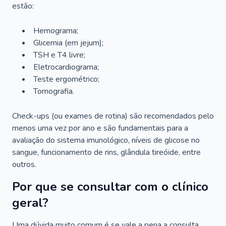
estão:
Hemograma;
Glicemia (em jejum);
TSH e T4 livre;
Eletrocardiograma;
Teste ergométrico;
Tomografia.
Check-ups (ou exames de rotina) são recomendados pelo
menos uma vez por ano e são fundamentais para a
avaliação do sistema imunológico, níveis de glicose no
sangue, funcionamento de rins, glândula tireóide, entre
outros.
Por que se consultar com o clínico
geral?
Uma dúvida muito comum é se vale a pena a consulta